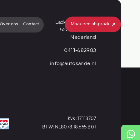
Ladonkseweg 22
Maak een afspraak
Over ons
Contact
5281RN Boxtel
Nederland
Maak een afspraak
0411-682983
info@autosande.nl
KvK: 17113707
BTW: NL8078.18.665.B01