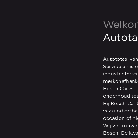
Welkom
Autota
Autototaal van
Service en is 
industrieterre
merkonafhankel
Bosch Car Serv
onderhoud tot
Bij Bosch Car 
vakkundige ha
occasion of ni
Wij vertrouwen
Bosch. De kwal