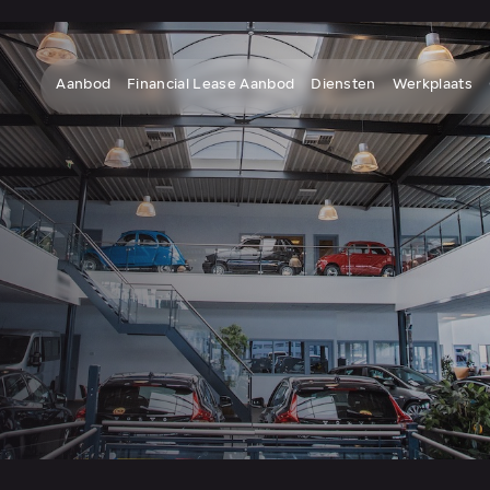
Aanbod
Financial Lease Aanbod
Diensten
Werkplaats